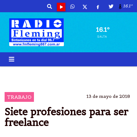
16.1º
16.1º
SALTA
TRABAJO
FREELANCE
PERSONAS
INDEPENDIENTE Y AUTÃ³NOMA
13 de mayo de 2018
TRABAJO
Siete profesiones para ser
freelance