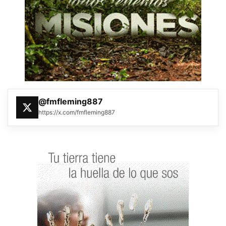
@fmfleming887
https://x.com/fmfleming887