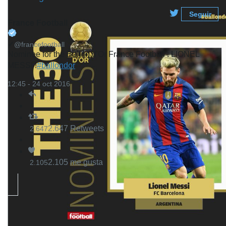
Seguir
France Football
✔
@francefootball
Nominee for the Ballon d'Or France Football : LIONEL
MESSI !
#ballondor
12:45 - 24 oct 2016
2.647 Retweets
2.647
2.105 me gusta
2.105
El resto de los nominados son (se publicaron por
orden alfabético): Pierre-Emerick Aubameyang