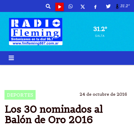
31.2º
31.2º
SALTA
BALÃ²N
ORO
NOMINADOS
SERGIO AGÃ¼ERO
24 de octubre de 2016
DEPORTES
Los 30 nominados al
Balón de Oro 2016