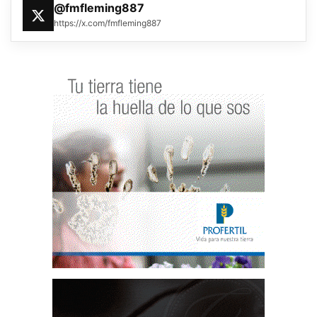
@fmfleming887
https://x.com/fmfleming887