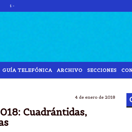
Hoy es Domingo 9 de Agost
GUÍA TELEFÓNICA
ARCHIVO
SECCIONES
CO
LLUVIA
ESTRELLAS
ECLIPSE
ASTROLÃ³GICOS
4 de enero de 2018
2018: Cuadrántidas,
as