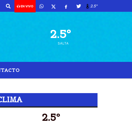
o de 2026 y son las 10:34 -
2.5º
EN VIVO
2.5º
SALTA
NTACTO
CLIMA
2.5º