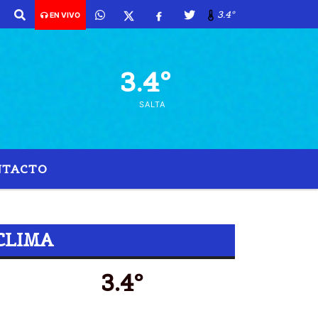
3.4º
EN VIVO
3.4º
SALTA
NTACTO
CLIMA
3.4º