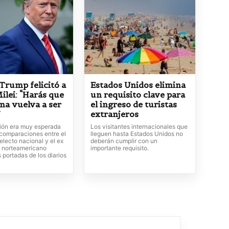
Trump felicitó a
Estados Unidos elimina
ilei: “Harás que
un requisito clave para
na vuelva a ser
el ingreso de turistas
”
extranjeros
ción era muy esperada
Los visitantes internacionales que
 comparaciones entre el
lleguen hasta Estados Unidos no
electo nacional y el ex
deberán cumplir con un
 norteamericano
importante requisito.
 portadas de los diarios