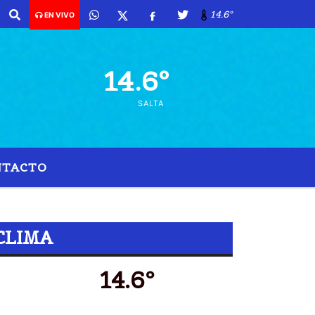
14.6º
EN VIVO
14.6º
SALTA
NTACTO
IGERIO
CLIMA
14.6º