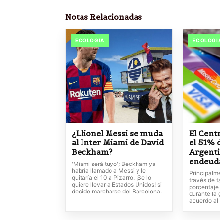
Notas Relacionadas
ECOLOGIA
ECOLOGI
¿Llionel Messi se muda
El Cent
al Inter Miami de David
el 51% 
Beckham?
Argenti
endeud
'Miami será tuyo'; Beckham ya
habría llamado a Messi y le
Principalm
quitaría el 10 a Pizarro. ¡Se lo
través de t
quiere llevar a Estados Unidos! si
porcentaje
decide marcharse del Barcelona.
durante la 
acuerdo al 