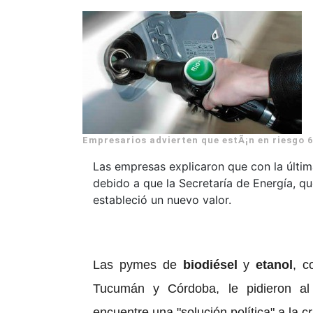
Empresarios advierten que estÃ¡n en riesgo 6
Las empresas explicaron que con la últim
debido a que la Secretaría de Energía, qu
estableció un nuevo valor.
Las pymes de
biodiésel
y
etanol
, c
Tucumán y Córdoba, le pidieron al 
encuentre una "solución política" a la cr