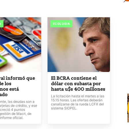
A
ECOLOGIA
ral informó que
El BCRA contiene el
de los
dólar con subasta por
nos está
hasta u$s 400 millones
ado
La licitación hasta el martes a las
15.15 horas. Las ofertas deberán
ente, las deudas son a
canalizarse de la rueda LCFX del
arjetas de crédito, y ese
sistema SIOPEL.
 creció 4 puntos
gestión de Macri, de
informe oficial.