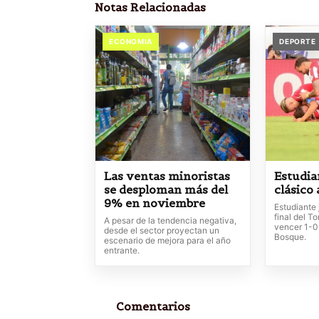
Notas Relacionadas
ECONOMIA
DEPORTE
Las ventas minoristas
Estudia
se desploman más del
clásico
9% en noviembre
Estudiante 
final del T
A pesar de la tendencia negativa,
vencer 1-0
desde el sector proyectan un
Bosque.
escenario de mejora para el año
entrante.
Comentarios