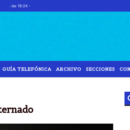
s 18:24 -
GUÍA TELEFÓNICA
ARCHIVO
SECCIONES
CO
MARCELO
GALLAARDO
INTERNADO
RIVER
ternado