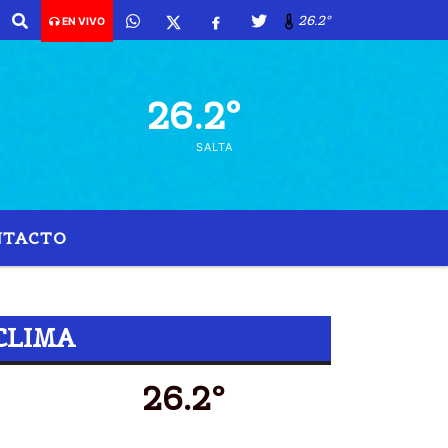
26.2º
EN VIVO
26.2º
SALTA
NTACTO
CLIMA
26.2º