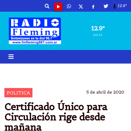
12.9º
12.9º
SALTA
TRAMITACIÃ³N
CERTIFICADO
CIRCULACIÃ³N
NACIONAL
5 de abril de 2020
POLITICA
Certificado Único para
Circulación rige desde
mañana