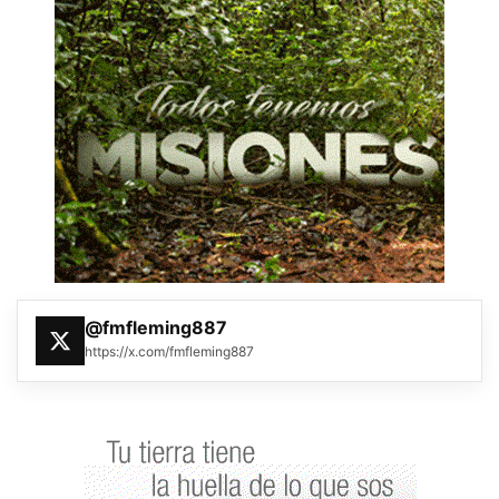
@fmfleming887
https://x.com/fmfleming887