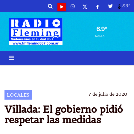
6.9º
6.9º
SALTA
VILLADA
SALTA
CIRCULACIÃ²N
CORONAVID
7 de julio de 2020
LOCALES
Villada: El gobierno pidió
respetar las medidas