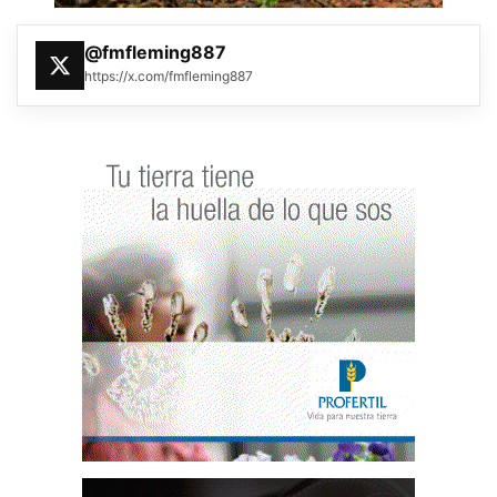
@fmfleming887
https://x.com/fmfleming887