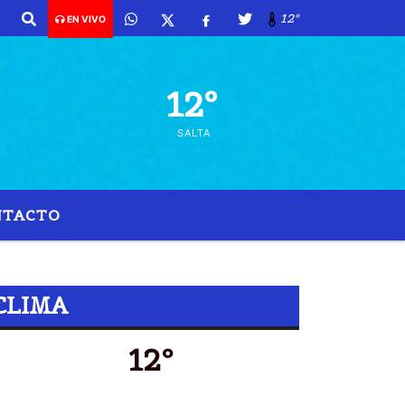
to de 2026 y son las 07:39 -
12º
EN VIVO
12º
SALTA
NTACTO
O
CLIMA
12º