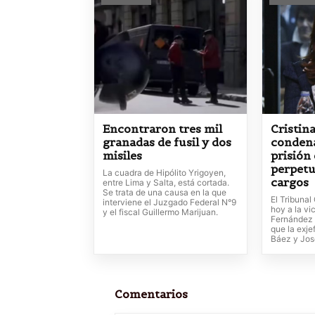
Encontraron tres mil
Cristin
granadas de fusil y dos
condena
misiles
prisión 
perpetu
La cuadra de Hipólito Yrigoyen,
cargos
entre Lima y Salta, está cortada.
Se trata de una causa en la que
El Tribunal
interviene el Juzgado Federal N°9
hoy a la vi
y el fiscal Guillermo Marijuan.
Fernández d
que la exje
Báez y Jos
Comentarios