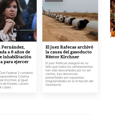
a Fernández,
El juez Rafecas archivó
da a 6 años de
la causa del gasoducto
e inhabilitación
Néstor Kirchner
a para ejercer
El juez Rafecas aseguró en su
fallo que todos los señalamientos
han sido descartados por no ser
 Oral Federal 2 condenó
ciertos, tras denuncias
cepresidenta Cristina
presentadas por supuestas
e Kirchner, al igual
irregularidades en la licitación del
fa de Estado, Lázaro
Gasoducto.
é López .