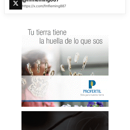
https://x.com/fmfleming887