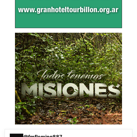
@fmfleming887