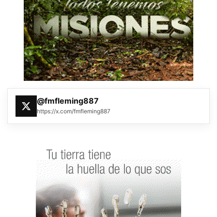
@fmfleming887
https://x.com/fmfleming887