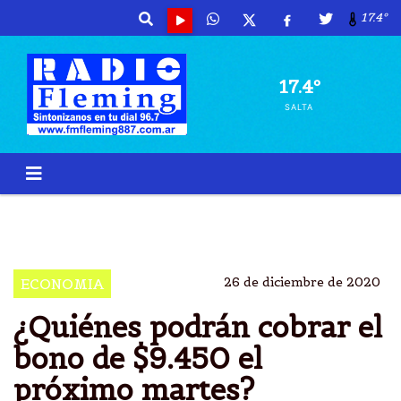
17.4º
17.4º
SALTA
COBRAN
BONO
$9450
CÃ³MO TRAMITARLO
26 de diciembre de 2020
ECONOMIA
¿Quiénes podrán cobrar el
bono de $9.450 el
próximo martes?