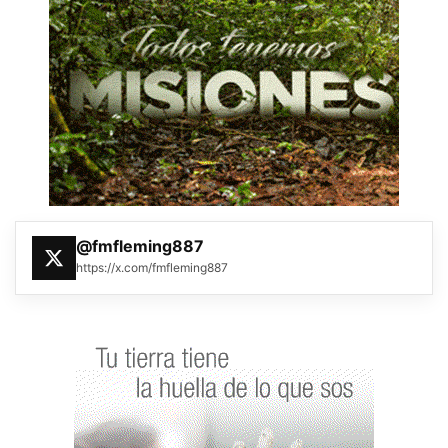
@fmfleming887
https://x.com/fmfleming887