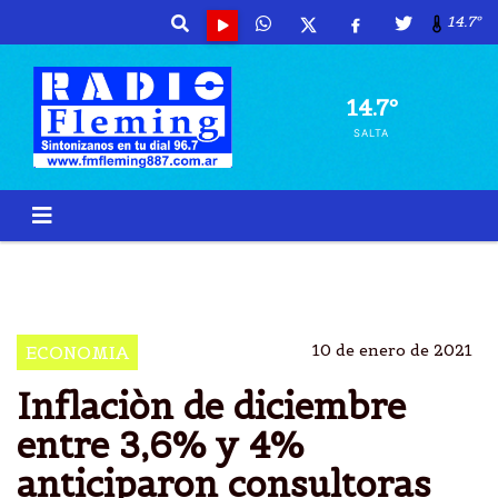
14.7º
14.7º
SALTA
INFLACIÃ²N
DICIEMBRE
CONSULTORAS
4%
10 de enero de 2021
ECONOMIA
Inflaciòn de diciembre
entre 3,6% y 4%
anticiparon consultoras