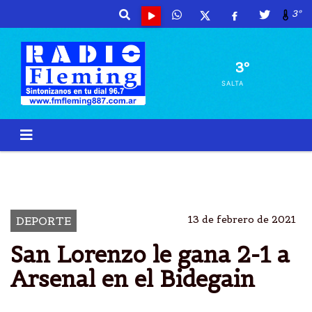
3º
3º
SALTA
SAN LORENZO
GANA 2-1
DIEGO DABOVE
JULIÃ¡N NAVAS
13 de febrero de 2021
DEPORTE
San Lorenzo le gana 2-1 a
Arsenal en el Bidegain