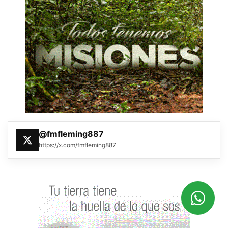
@fmfleming887
https://x.com/fmfleming887