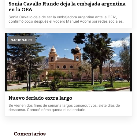
Sonia Cavallo Runde deja la embajada argentina
en la OEA
Sonia Cavallo deja de ser la embajadora argentina ante la OEA”,
confirmó poco después el vocero Manuel Adorni por redes sociales.
NACIONALES
Nuevo feriado extra largo
Se vienen dos fines de semana largos consecutivos: siete días de
descanso. Conocé cómo queda el calendario.
Comentarios