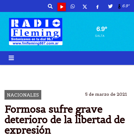
6.9º
6.9º
SALTA
ADEPA
FORMOSA
DETERIORO
LIBERTAD DE EXPRESIÃ³N
5 de marzo de 2021
NACIONALES
Formosa sufre grave
deterioro de la libertad de
expresión