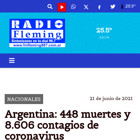
25.5º
25.5º
SALTA
ARGENTINA
448 MUERTES
8.606 CONTAGIOS
CORONAVIRUS
21 de junio de 2021
NACIONALES
Argentina: 448 muertes y
8.606 contagios de
coronavirus