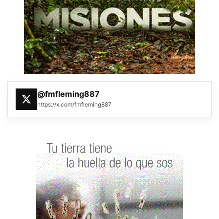
@fmfleming887
https://x.com/fmfleming887