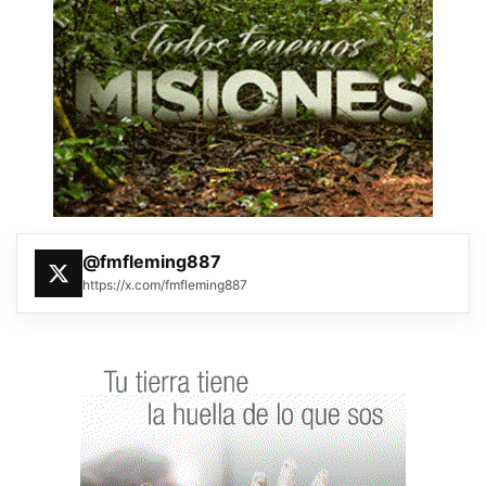
@fmfleming887
https://x.com/fmfleming887