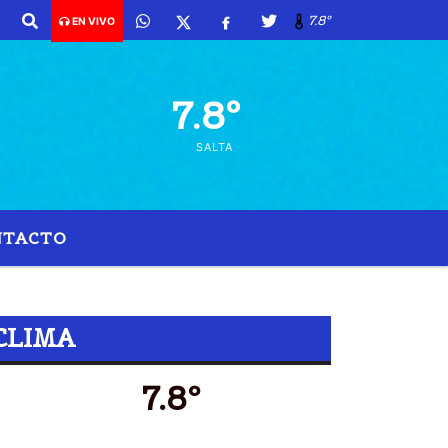
7.8º
EN VIVO
7.8º
SALTA
NTACTO
CLIMA
7.8º