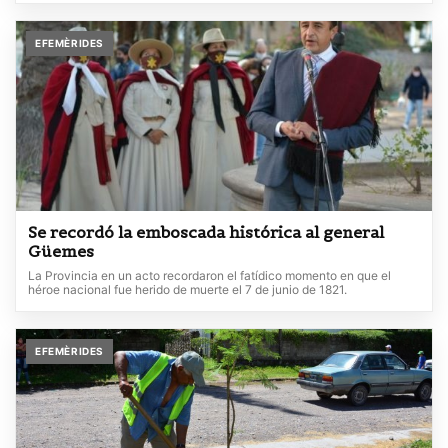
EFEMÈRIDES
Se recordó la emboscada histórica al general
Güemes
La Provincia en un acto recordaron el fatídico momento en que el
héroe nacional fue herido de muerte el 7 de junio de 1821.
EFEMÈRIDES