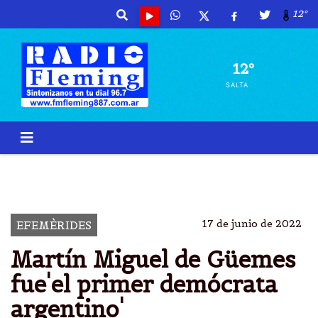
12º
12º
SALTA
LEANDRO PLAZA NAVAMUEL
HISTORIADOR
SALTEÃ±O
GRAL M.M DE GÃŒEMES
17 de junio de 2022
EFEMÈRIDES
Martín Miguel de Güemes
fue'el primer demócrata
argentino'