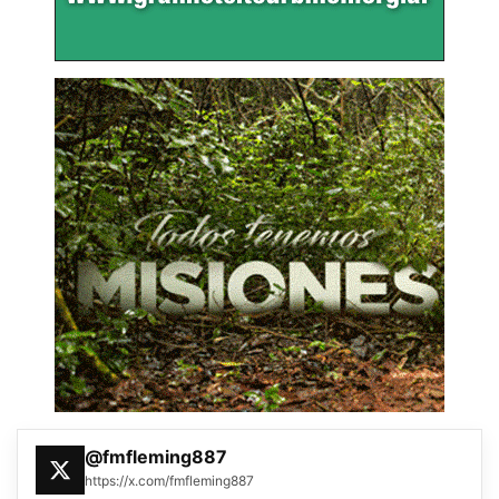
@fmfleming887
https://x.com/fmfleming887