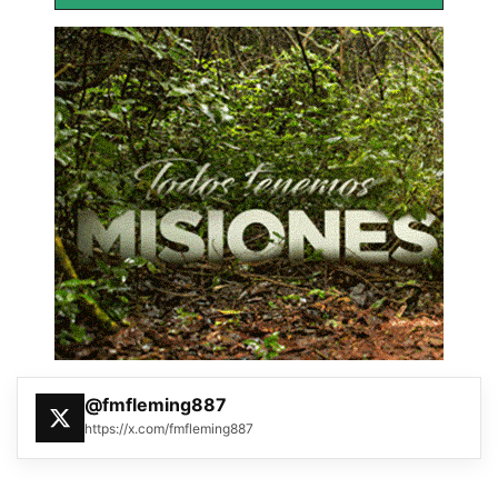
@fmfleming887
https://x.com/fmfleming887