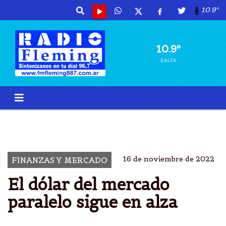
10.9º
10.9º
SALTA
DÃ³LAR
PARALELO
ARGENTINO 316
ARGENTINA
16 de noviembre de 2022
FINANZAS Y MERCADO
El dólar del mercado
paralelo sigue en alza