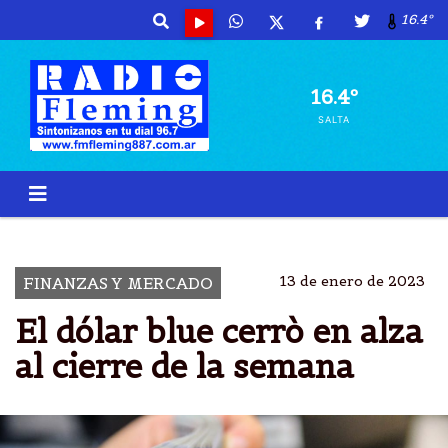
16.4º
16.4º
SALTA
DOLAR
BLUE
BANCO
MEP
13 de enero de 2023
FINANZAS Y MERCADO
El dólar blue cerrò en alza
al cierre de la semana