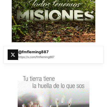
@fmfleming887
https://x.com/fmfleming887