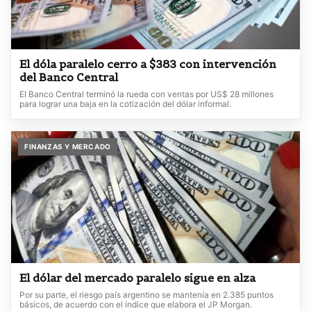
El dóla paralelo cerro a $383 con intervención
del Banco Central
El Banco Central terminó la rueda con ventas por US$ 28 millones
para lograr una baja en la cotización del dólar informal.
FINANZAS Y MERCADO
El dólar del mercado paralelo sigue en alza
Por su parte, el riesgo país argentino se mantenía en 2.385 puntos
básicos, de acuerdo con el índice que elabora el JP Morgan.