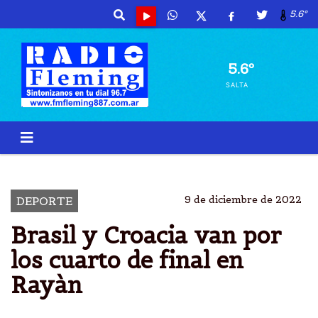
5.6º
5.6º
SALTA
BRASIL
RAYÃN
CROACIA
QATAR
9 de diciembre de 2022
DEPORTE
Brasil y Croacia van por
los cuarto de final en
Rayàn