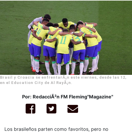
Brasil y Croacia se enfrentarÃ¡n este viernes, desde las 12,
en el Education City de Al RayÃ¡n.
Por: RedacciÃ²n FM Fleming"Magazine"
Los brasileños parten como favoritos, pero no