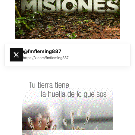
@fmfleming887
https://x.com/fmfleming887