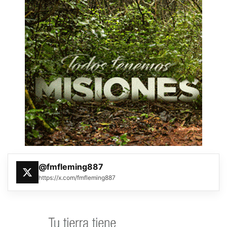
@fmfleming887
https://x.com/fmfleming887