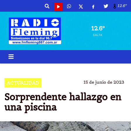
12.6º
12.6º
SALTA
COCODRILO
SELVA
EEUU
REPTIL
15 de junio de 2023
ACTUALIDAD
Sorprendente hallazgo en
una piscina