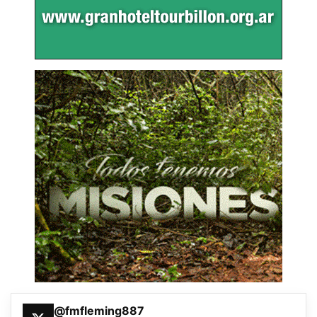
@fmfleming887