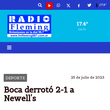
17.4º
17.4º
SALTA
BOMBONERA
DERROTÃ³ 2-1
BOCA
LIGA PROFESIONAL
25 de julio de 2023
DEPORTE
Boca derrotó 2-1 a
Newell's