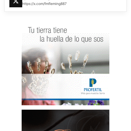
https://x.com/fmfleming887