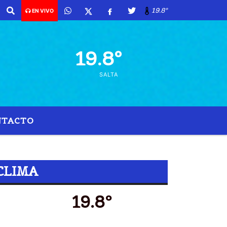
19.8º
EN VIVO
19.8º
SALTA
NTACTO
CLIMA
19.8º