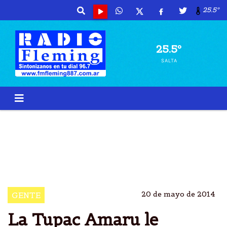
25.5º
25.5º
SALTA
JUJUY TUPAC AMARÃº RATIFICÃ³ A MILAGRO SALAS
SALAS OUSO SU RENUNCIA EN JUJUY
ORGANIZACIÃ³N TUPAC AMARÃº CAUSÃ³ DESTROZOS
EN BARRIO LIBERTADOR
20 de mayo de 2014
GENTE
La Tupac Amaru le