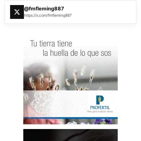
@fmfleming887
https://x.com/fmfleming887