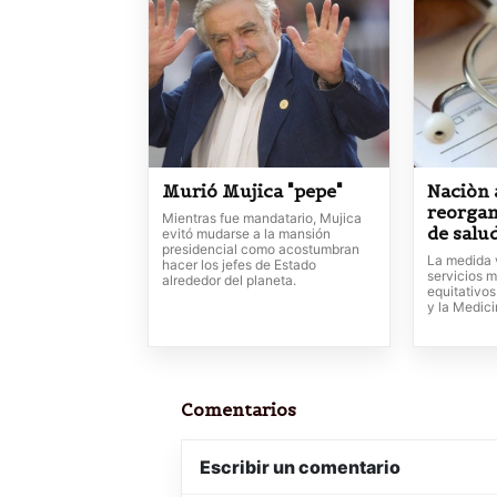
Murió Mujica "pepe"
Naciòn 
reorgan
Mientras fue mandatario, Mujica
de salu
evitó mudarse a la mansión
presidencial como acostumbran
La medida 
hacer los jefes de Estado
servicios m
alrededor del planeta.
equitativos
y la Medic
Comentarios
Escribir un comentario