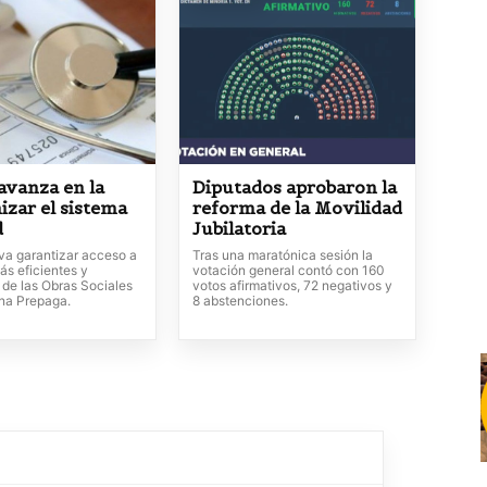
avanza en la
Diputados aprobaron la
izar el sistema
reforma de la Movilidad
d
Jubilatoria
va garantizar acceso a
Tras una maratónica sesión la
ás eficientes y
votación general contó con 160
 de las Obras Sociales
votos afirmativos, 72 negativos y
ina Prepaga.
8 abstenciones.