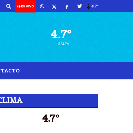
4.7º
EN VIVO
4.7º
SALTA
NTACTO
PARAGUAY
CLIMA
4.7º