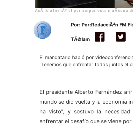
AsÃ­ lo afirmÃ³ al participar esta maÃ±ana d
Por: Por:RedacciÃ²n FM F
TÃ©lam
El mandatario habló por videoconferencia
"Tenemos que enfrentar todos juntos el d
El presidente Alberto Fernández afi
mundo se dio vuelta y la economía i
ha visto", y sostuvo la necesidad
enfrentar el desafío que se viene por 