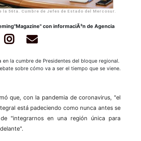
e la 56ta. Cumbre de Jefes de Estado del Mercosur.
leming"Magazine" con informaciÃ³n de Agencia
 en la cumbre de Presidentes del bloque regional.
ebate sobre cómo va a ser el tiempo que se viene.
rmó que, con la pandemia de coronavirus, "el
ntegral está padeciendo como nunca antes se
 de "integrarnos en una región única para
delante".