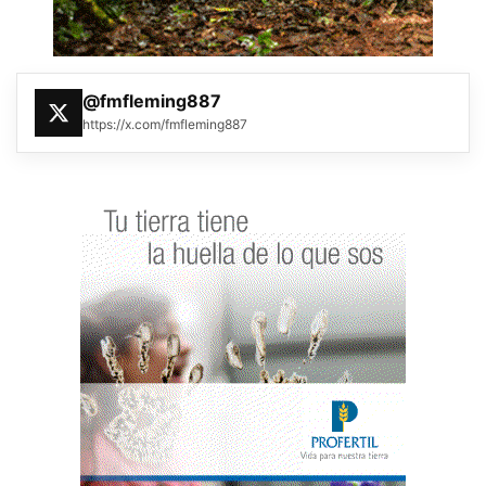
@fmfleming887
https://x.com/fmfleming887