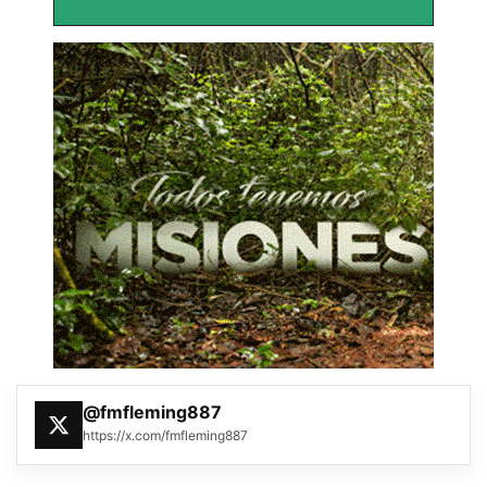
@fmfleming887
https://x.com/fmfleming887