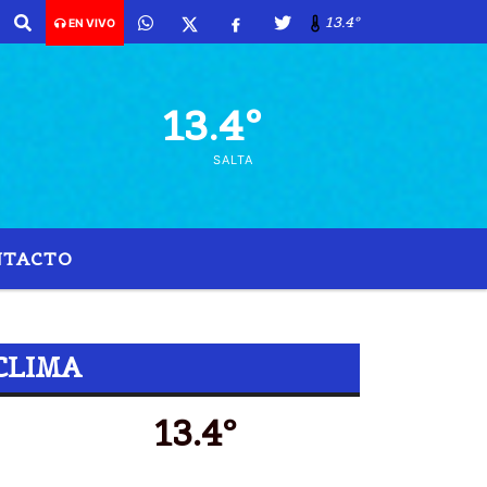
13.4º
EN VIVO
13.4º
SALTA
NTACTO
1 MILLONES
CLIMA
13.4º