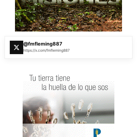
@fmfleming887
https://x.com/fmfleming887