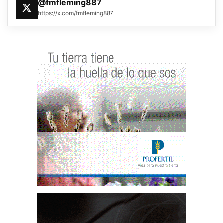
@fmfleming887
https://x.com/fmfleming887