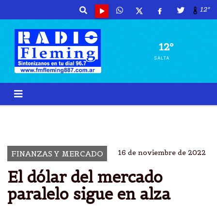
12º
12º
SALTA
DÃ³LAR
PARALELO
ARGENTINO 316
ARGENTINA
16 de noviembre de 2022
FINANZAS Y MERCADO
El dólar del mercado
paralelo sigue en alza