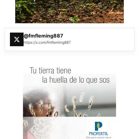
@fmfleming887
https://x.com/fmfleming887