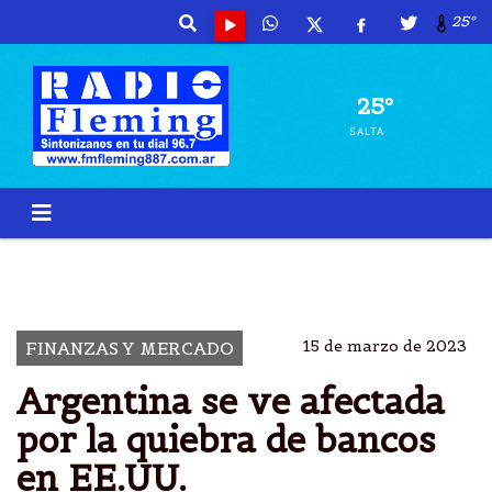
25º
25º
SALTA
BANCOS
QUIEBRAN
EE.UU.
JOE BIDEN
15 de marzo de 2023
FINANZAS Y MERCADO
Argentina se ve afectada
por la quiebra de bancos
en EE.UU.