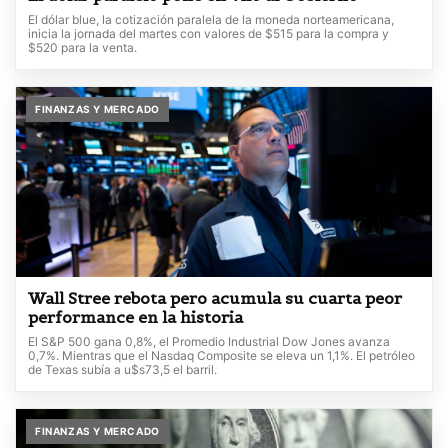
El dólar blue, la cotización paralela de la moneda norteamericana,
inicia la jornada del martes con valores de $515 para la compra y
$520 para la venta.
FINANZAS Y MERCADO
Wall Stree rebota pero acumula su cuarta peor
performance en la historia
El S&P 500 gana 0,8%, el Promedio Industrial Dow Jones avanza
0,7%. Mientras que el Nasdaq Composite se eleva un 1,1%. El petróleo
de Texas subía a u$s73,5 el barril.
FINANZAS Y MERCADO