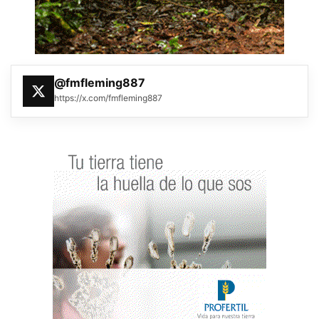
@fmfleming887
https://x.com/fmfleming887