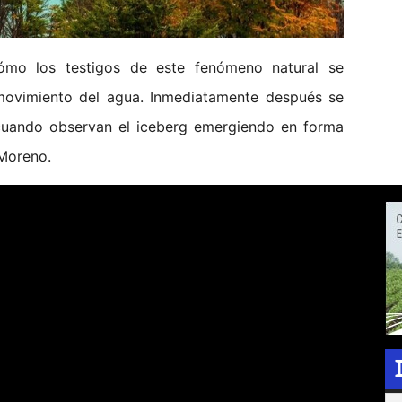
ómo los testigos de este fenómeno natural se
l movimiento del agua. Inmediatamente después se
cuando observan el iceberg emergiendo en forma
 Moreno.