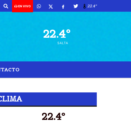
22.4º
EN VIVO
22.4º
SALTA
NTACTO
CLIMA
22.4º