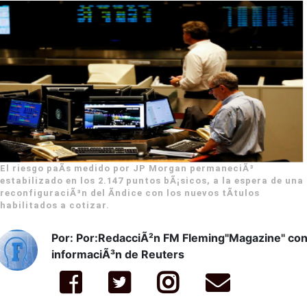
El riesgo paÃ­s medido por JP Morgan permaneciÃ³
estabilizado en los 2.147 puntos bÃ¡sicos, a la espera de una
reconfiguraciÃ³n del Ã­ndice con los nuevos tÃ­tulos
habilitados a cotizar.
Por: Por:RedacciÃ²n FM Fleming"Magazine" co
informaciÃ³n de Reuters