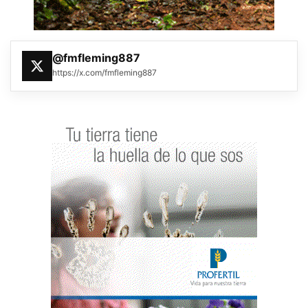
@fmfleming887
https://x.com/fmfleming887