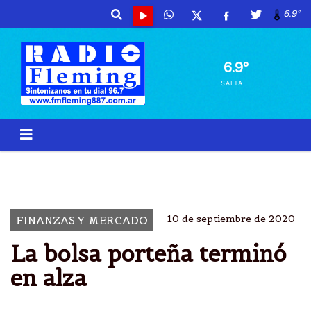
6.9º
6.9º
SALTA
BOLSA
ARGENTINA
CIERRA
ACCIONES
10 de septiembre de 2020
FINANZAS Y MERCADO
La bolsa porteña terminó
en alza