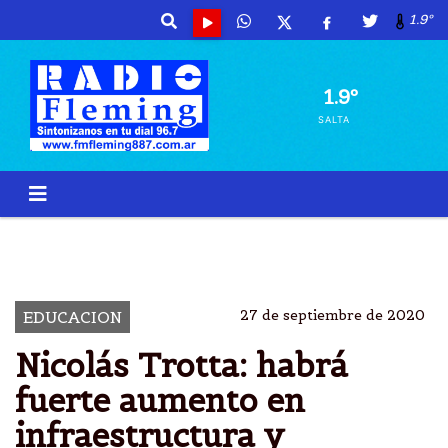
1.9º
1.9º
SALTA
NICOLÃ¡S TROTTA
BECAS
$ 6.900 POR MES
EDUCACIÃ³N
27 de septiembre de 2020
EDUCACION
Nicolás Trotta: habrá
fuerte aumento en
infraestructura y