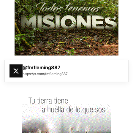
@fmfleming887
https://x.com/fmfleming887