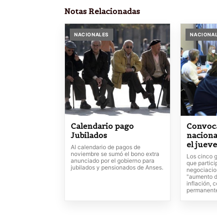
Notas Relacionadas
NACIONALES
NACIONA
Calendario pago
Convoca
Jubilados
naciona
el jueve
Al calendario de pagos de
noviembre se sumó el bono extra
Los cinco g
anunciado por el gobierno para
que partici
jubilados y pensionados de Anses.
negociacio
"aumento d
inflación, 
permanente