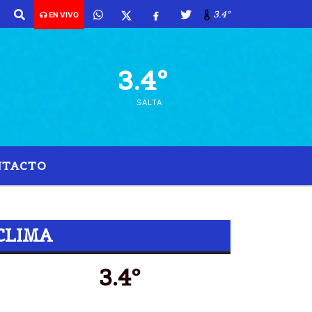
3.4º
EN VIVO
3.4º
SALTA
NTACTO
 24 HORAS
CLIMA
3.4º