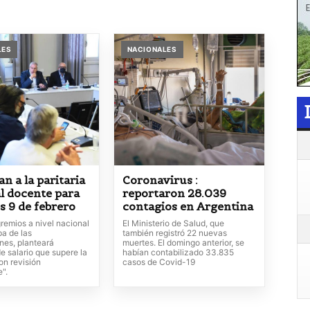
LES
NACIONALES
n a la paritaria
Coronavirus :
l docente para
reportaron 28.039
s 9 de febrero
contagios en Argentina
remios a nivel nacional
El Ministerio de Salud, que
pa de las
también registró 22 nuevas
nes, planteará
muertes. El domingo anterior, se
e salario que supere la
habían contabilizado 33.835
con revisión
casos de Covid-19
".