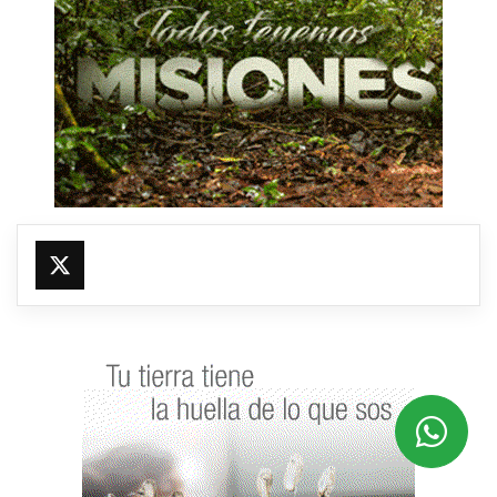
@fmfleming887
https://x.com/fmfleming887