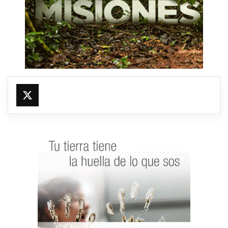
@fmfleming887
https://x.com/fmfleming887