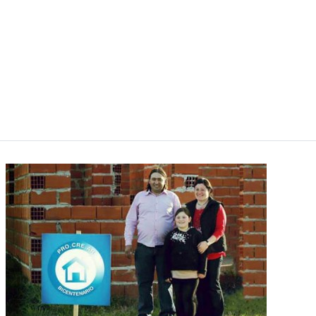
Invitamos al “Abrazo Simbólico” el próximo
miércoles 22 de octubre a hs. 8:00 de la mañana
frente al edificio de la Dirección General de
Inmuebles a todos los que de una u otra forma
estuvieron presentes en nuestra lucha persiguiendo
el sueño de “la casa Propia” que aunque con muchos
logros, aun no termina.