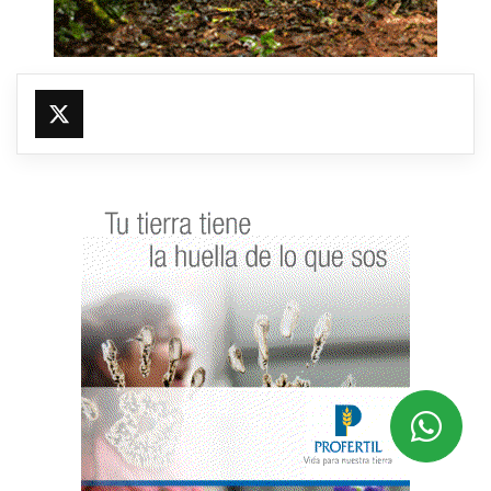
@fmfleming887
https://x.com/fmfleming887