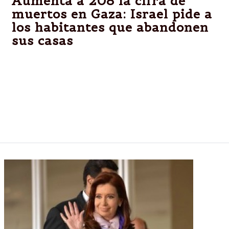
Aumenta a 208 la cifra de
muertos en Gaza: Israel pide a
los habitantes que abandonen
sus casas
Gaza.– Israel urgió este miércoles a 100.000
habitantes de la Franja de Gaza a evacuar sus casas
“por su propia seguridad” e intensificó sus
bombardeos tras el rechazo por el movimiento
islamista Hamas de un alto el fuego propuesto por
Egipto. Mira las fotos