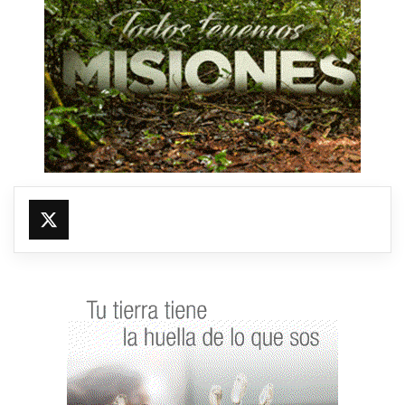
@fmfleming887
https://x.com/fmfleming887