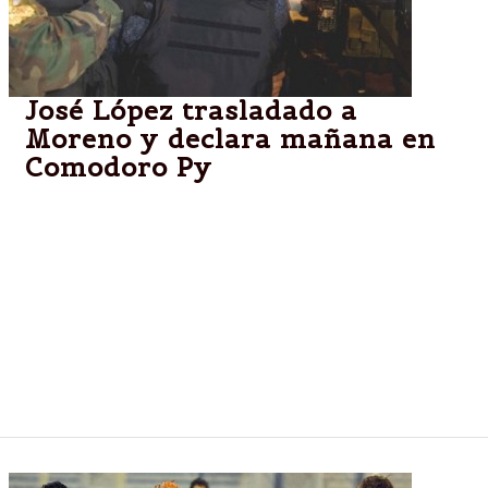
José López trasladado a
Moreno y declara mañana en
Comodoro Py
Deberá afrontar los cargos por lavado de dinero y
portación ilegal de armas. El ex secretario de Obras
Públicas K y mano derecha de Julio De Vido fue
sorprendido por la Policía cuando intentaba
esconder más de 8 millones de dólares en un
monasterio de General Rodríguez. Su perfil: un
protegido de Kirchner, clave en los negocios de
Báez.