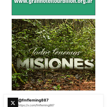
@fmfleming887
https://x.com/fmfleming887