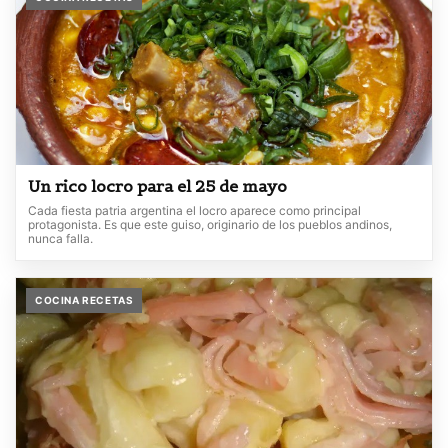
Un rico locro para el 25 de mayo
Cada fiesta patria argentina el locro aparece como principal
protagonista. Es que este guiso, originario de los pueblos andinos,
nunca falla.
COCINA RECETAS