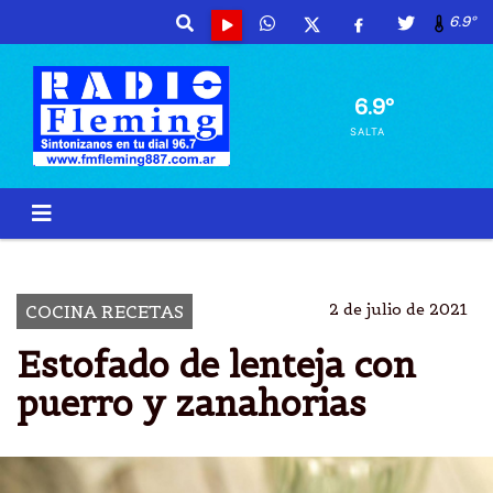
6.9º
6.9º
SALTA
LENTEJAS
POTAJES
GUISO
PUERRO
2 de julio de 2021
COCINA RECETAS
Estofado de lenteja con
puerro y zanahorias