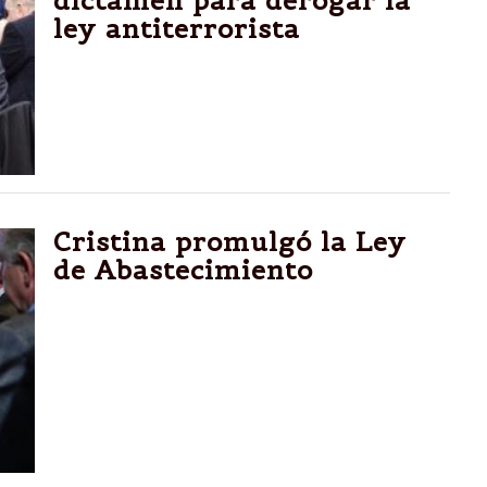
dictamen para derogar la
ley antiterrorista
La diputada nacional por Unión PRO y titular
de la Comisión de Legislación Penal, Patricia
Bullrich. Será mañana, en comisión.
Cristina promulgó la Ley
de Abastecimiento
La Presidenta dejó firmado el decreto
mediante el cual quedaron promulgadas las
leyes que apuntan a proteger a los
consumidores. Massa y Binner prometieron
derogarlas si son presidentes.