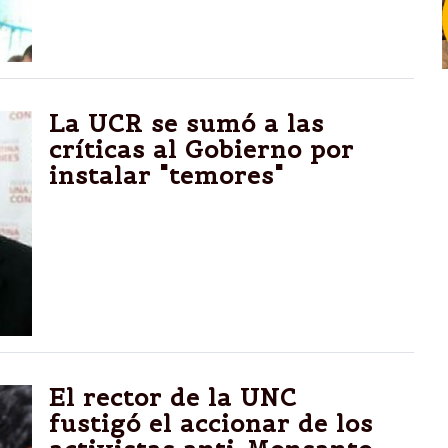
asegurando que "es muy soberbio decir que
es el kirchnerismo o el abismo".
La UCR se sumó a las
críticas al Gobierno por
instalar "temores"
El diputado Julio Cobos sostuvo que la
Presidenta ya se adelantó a perfilar ese
escenario pesimista derogando durante su
gestión "la seguridad, el poder adquisitivo y
el diálogo".
El rector de la UNC
fustigó el accionar de los