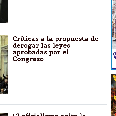
criminalización" al consumo de drogas, pero
que no se trata de "despenalización".
Críticas a la propuesta de
derogar las leyes
aprobadas por el
Congreso
Referentes del FPV salieron al cruce de los
legisladores de la Unión Cívica Radical y el
Frente Renovador, que proponen “derogar”
algunas leyes sancionadas durante el
kirchnerismo.