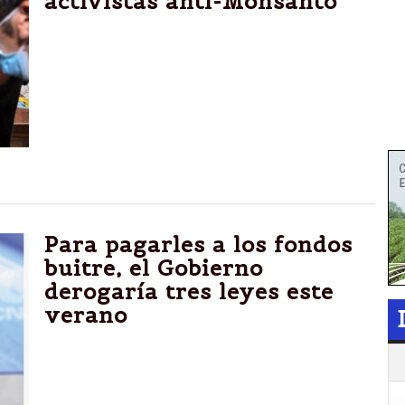
activistas anti-Monsanto
C?RDOBA.-Escándalo en Agropecuarias,
pese a derogar el acuerdo con Monsanto.
Activistas tiraron agroquímicos. Al rector le
achacaron su condición de "paciente
oncológico". Cruces entre el rector y el
decano. La violencia ganó en la UNC, por
Javier Cámara.
Para pagarles a los fondos
buitre, el Gobierno
derogaría tres leyes este
verano
Cristina enviaría los proyectos para que se
debata en sesiones extraordinarias, aunque
siempre después de enero, cuando cae la