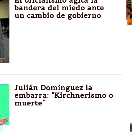
El oficialismo agita la
bandera del miedo ante
un cambio de gobierno
Varios referentes kirchneristas, como Scioli,
Alperovich, Randazzo y Bossio, plantearon
supuestos riesgos para la continuidad de
programas sociales y políticas de gobierno
si la oposición gana las elecciones; Cristina
se sumó al planteo
Julián Domínguez la
embarra: "Kirchnerismo o
muerte"
Contradictorio, el presidente de la Cámara
de Diputados, Julián Domínguez, primero
intentó bajar el tono a la polémica