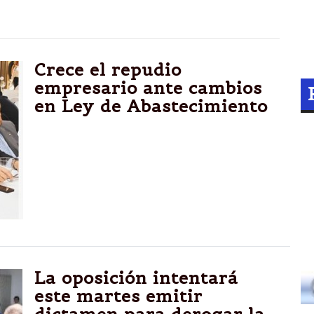
Crece el repudio
empresario ante cambios
en Ley de Abastecimiento
La avanzada oficial para apurar el
tratamiento en el Congreso del proyecto de
ley que modifica la Ley de Abastecimiento
envalentonó al empresariado, que ayer salió
al unísono a objetar duramente la iniciativa
por &#147;inconstitucional&#148;.
La oposición intentará
este martes emitir