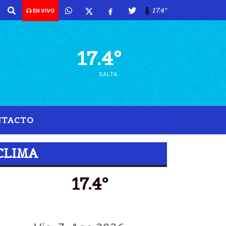
gosto de 2026 y son las 21:04 -
17.4º
EN VIVO
17.4º
SALTA
NTACTO
CLIMA
17.4º