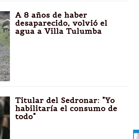
A 8 años de haber
desaparecido, volvió el
agua a Villa Tulumba
C?RDOBA.-Se recuperó el caudal de arroyos
y napas, perdido por las recurrentes sequías.
Titular del Sedronar: "Yo
habilitaría el consumo de
todo"
Juan Carlos Molina afirmó que enviará al
Congreso una iniciativa de "no