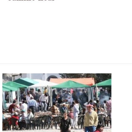
C?RDOBA.-Un propuesta que ofrece un recorrido de
124 kilómetros en dos días para conocer San José
de la Dormida, las pintorescas calles de Villa
Tulumba, el mítico trazado del Camino Real al Alto
Perú, los bosques de Palma Caranday, Caminiaga y
las pictografías de Cerro Colorado, las sierras de
Ambargasta, ríos y arroyos de aguas cristalinas.