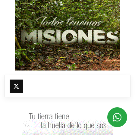
@fmfleming887
https://x.com/fmfleming887