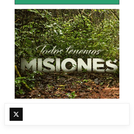
@fmfleming887
https://x.com/fmfleming887