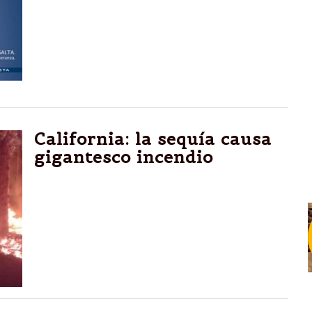
Javier David cuando fundamentó su
proyecto de declaración, aprobado por
unanimidad, para que Saeta prevea una
recarga de tarjeta mediante SMS y otros
medios tecnológicos.
California: la sequía causa
gigantesco incendio
Ese estado del oeste de EEUU padece la
falta de lluvias desde hace meses. San Diego
y Santa Bárbara son los condados más
afectados. Más de 280 hectáreas fueron
arrasadas por las llamas en las últimas
horas.