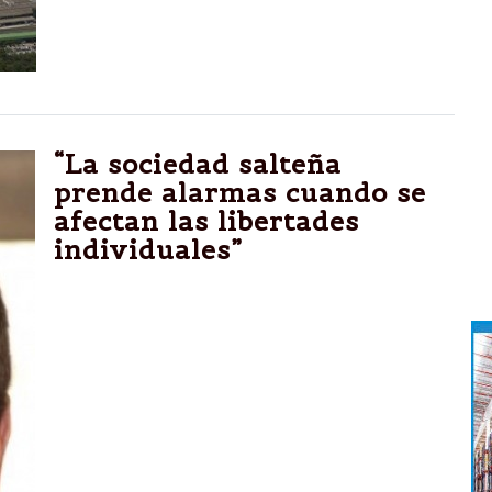
pasajeros, que aunque no funcionará en toda
su capacidad, aliviará el flujo de pasajeros
durante el Mundial 2014.
“La sociedad salteña
prende alarmas cuando se
afectan las libertades
individuales”
Salta.-Fue lo que manifestó el diputado
provincial del Frente Salteño, Javier David,
en relación a los hechos ocurridos el martes
pasado durante la última manifestación de
docentes autoconvocados en las puertas de
la legislatura provincial.