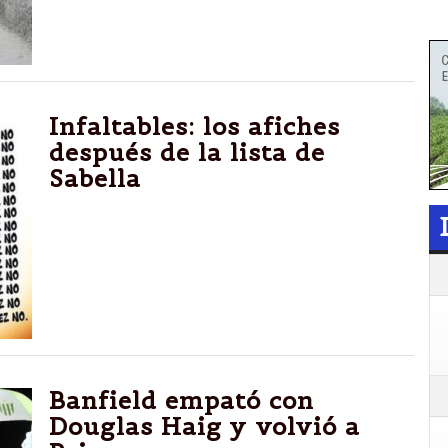
de las veredas del barrio de zona sudeste.
Infaltables: los afiches
después de la lista de
Sabella
Ya son un clásico futbolero y, esta vez, le
tocó al DT de la Selección, luego de que
anunciara la esperada nómina de los 30 que
viajarán a Brasil. Las lágrimas por Carlitos
Tevez predominaron en las burlas.
Banfield empató con
Douglas Haig y volvió a