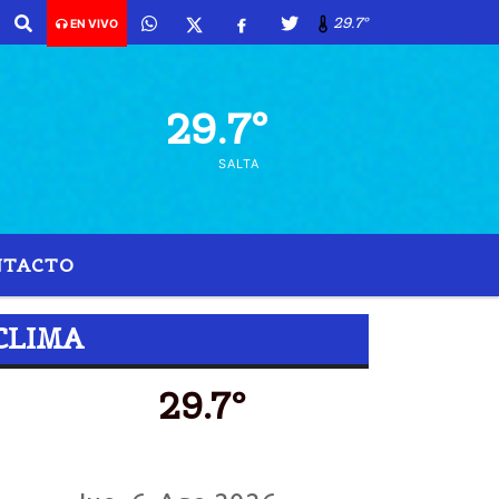
29.7º
EN VIVO
29.7º
SALTA
NTACTO
CLIMA
29.7º