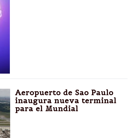
Aeropuerto de Sao Paulo
inaugura nueva terminal
para el Mundial
Río de Janeiro.- El aeropuerto de Sao Paulo,
uno de los principales de América Latina,
inauguró este domingo su nueva terminal de