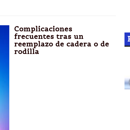
Complicaciones
frecuentes tras un
reemplazo de cadera o de
rodilla
Realizaron un ránking de los problemas que
suelen experimentar los pacientes que se
someten a este tipo de operaciones.