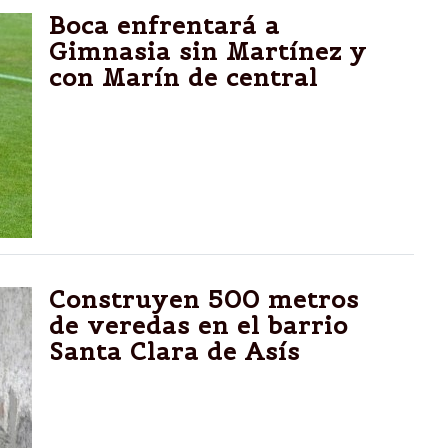
Boca enfrentará a
Gimnasia sin Martínez y
con Marín de central
El Burrito quedó descartado por un esguince
de rodilla y el lateral fue probado como
zaguero por Bianchi. Todo indica que será
titula junto a Chiqui Pérez
Construyen 500 metros
de veredas en el barrio
Santa Clara de Asís
Luego de acondicionar las calles del lugar y
colocar el cordón cuneta, la Municipalidad
puso en marcha los trabajos de construcción