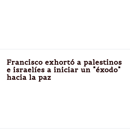
La tenista estadounidense Serena Williams, número 1
del ránking WTA, aseguró hoy que a pesar de no
estar al cien por cien se siente cada vez mejor de
las molestias en el muslo derecho que le forzaron a
retirarse del torneo de Madrid, antes de disputar los
cuartos de final.
Francisco exhortó a palestinos
e israelíes a iniciar un "éxodo"
hacia la paz
En un discurso a favor de la paz y en contra del
sufrimiento de los pueblos de la región, sostuvo que
"Oriente Medio vive las dramáticas consecuencias
de la duración de un conflicto que ha causado
heridas difíciles de cerrar"