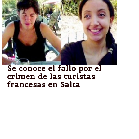
Se conoce el fallo por el
crimen de las turistas
francesas en Salta
Los imputados dijeron sus últimas palabras antes de
la sentencia. En tanto, Jean Michel Bouvier, el padre
de la turista francesa Cassandre Bouvier, asesinada
en 2011 en Salta, reiteró hoy que a su criterio la
instrucción de la causa "estuvo mal hecha" y que
ahora aguarda "en calma" el veredicto del tribunal