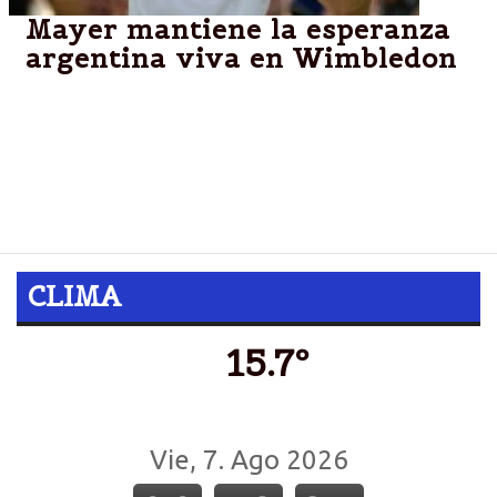
Mayer mantiene la esperanza
argentina viva en Wimbledon
El tenista argentino Leonardo Mayer le ganó al
chipriota Marcos Baghdatis en cuatro sets y avanzó
a la tercera ronda del abierto de Wimbledon, tercer
Grand Slam del año que se juega sobre superficie de
césped en el All England Club, de Londres.
CLIMA
15.7º