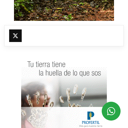
@fmfleming887
https://x.com/fmfleming887