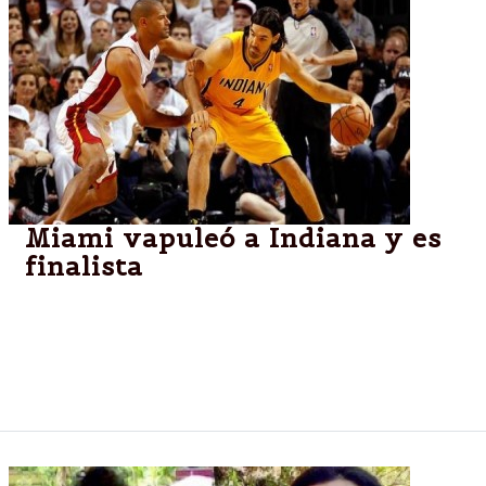
Miami vapuleó a Indiana y es
finalista
Playoffs de la NBA,Se impuso por 117-92, cerró la
serie 4-2 y va por su tercer título consecutivo. Scola
jugó seis minutos y aportó dos puntos. Esta noche,
San Antonio intentará avanzar ante Oklahoma City.