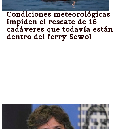
Condiciones meteorológicas
impiden el rescate de 16
cadáveres que todavía están
dentro del ferry Sewol
Seúl.-Los servicios de rescate surcoreanos
cumplieron hoy su sexto día consecutivo sin
conseguir recuperar ningún cuerpo de los 16 que
aún quedan en el interior del buque Sewol, cuyo
naufragio a mediados de abril se saldó con 304
muertos, la mayoría adolescentes.