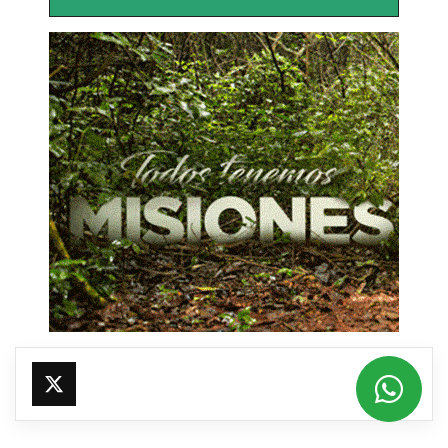
@fmfleming887
https://x.com/fmfleming887