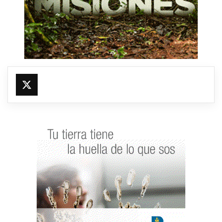
@fmfleming887
https://x.com/fmfleming887