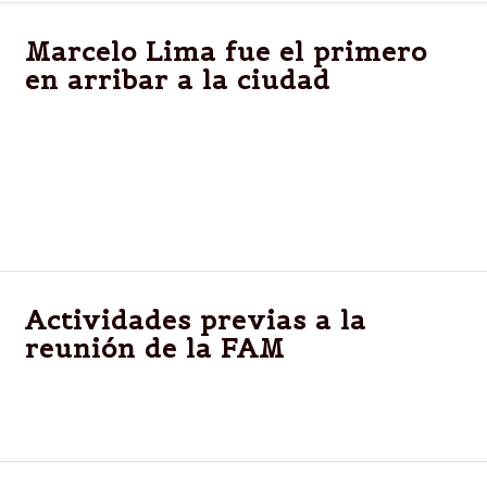
Marcelo Lima fue el primero
en arribar a la ciudad
El jefe comunal sanjuanino destacó, a su llegada a
nuestra ciudad, la participación del intendente Isa y
las propuestas que el mandatario comunal presentó
en reuniones anteriores.
Actividades previas a la
reunión de la FAM
Salta.-El titular de la SEDRONAR visitará tres centros
barriales de tratamiento de adicciones.